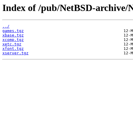
Index of /pub/NetBSD-archive/N
../
games.tgz
xbase.tgz
xcomp.tgz
xetc.tgz
xfont.tgz
xserver.tgz