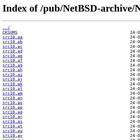
Index of /pub/NetBSD-archive/N
../
CKSUMS
src10.aa
src10.ab
src10.ac
src10.ad
src10.ae
src10.af
src10.ag
src10.ah
src10.ai
src10.aj
src10.ak
src10.al
src10.am
src10.an
src10.ao
src10.ap
src10.aq
src10.ar
src10.as
src10.at
src10.au
src10.av