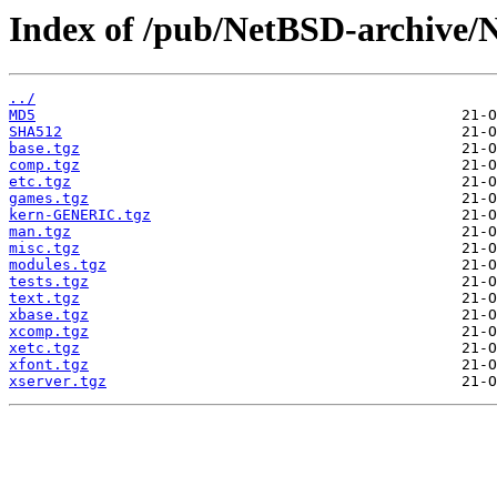
Index of /pub/NetBSD-archive/N
../
MD5
SHA512
base.tgz
comp.tgz
etc.tgz
games.tgz
kern-GENERIC.tgz
man.tgz
misc.tgz
modules.tgz
tests.tgz
text.tgz
xbase.tgz
xcomp.tgz
xetc.tgz
xfont.tgz
xserver.tgz