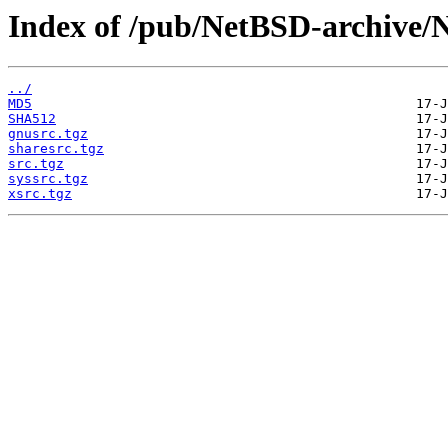
Index of /pub/NetBSD-archive/N
../
MD5
SHA512
gnusrc.tgz
sharesrc.tgz
src.tgz
syssrc.tgz
xsrc.tgz