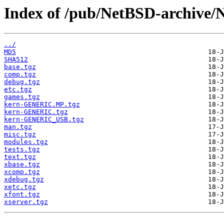
Index of /pub/NetBSD-archive/N
../
MD5
SHA512
base.tgz
comp.tgz
debug.tgz
etc.tgz
games.tgz
kern-GENERIC.MP.tgz
kern-GENERIC.tgz
kern-GENERIC_USB.tgz
man.tgz
misc.tgz
modules.tgz
tests.tgz
text.tgz
xbase.tgz
xcomp.tgz
xdebug.tgz
xetc.tgz
xfont.tgz
xserver.tgz