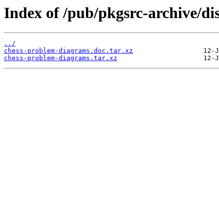
Index of /pub/pkgsrc-archive/di
../
chess-problem-diagrams.doc.tar.xz
chess-problem-diagrams.tar.xz