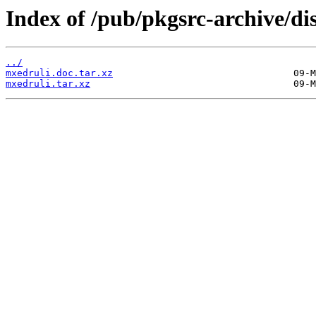
Index of /pub/pkgsrc-archive/di
../
mxedruli.doc.tar.xz
mxedruli.tar.xz