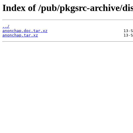
Index of /pub/pkgsrc-archive/di
../
anonchap.doc.tar.xz
anonchap.tar.xz