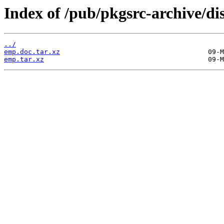
Index of /pub/pkgsrc-archive/di
../
emp.doc.tar.xz
emp.tar.xz