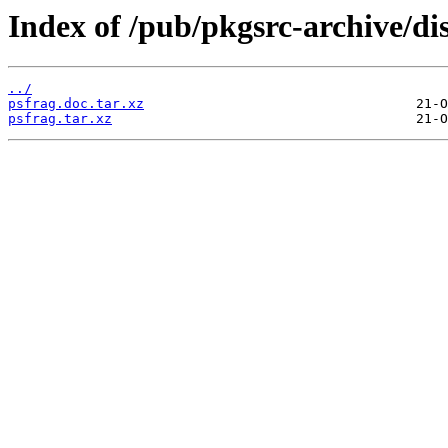
Index of /pub/pkgsrc-archive/di
../
psfrag.doc.tar.xz
psfrag.tar.xz