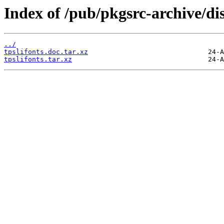
Index of /pub/pkgsrc-archive/dis
../
tpslifonts.doc.tar.xz
tpslifonts.tar.xz