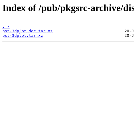
Index of /pub/pkgsrc-archive/di
../
pst-3dplot.doc.tar.xz
pst-3dplot.tar.xz