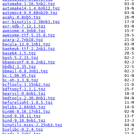
automake-1.16.5nb2.tgz
automake14-1.4.6nb12.tgz
automoc4-0.9.88nb29.tgz
avahi-0.8nb5.tgz
avr-binutils-2.38nb1.tgz
avr-gdb-7.12.1.tgz
awesome-4.3nb8.tgz
awesome-ttf-5.15.0.tgz
azara-2.7nb10.tgz
bacula-13.0.1nb1.tgz
baekmuk-ttf-2.2nb3.tgz
base64-1.5.tgz
bash-5.2.15.tgz
bbappconf-0.0.2nb1.tgz
bbdb2-2.35.tgz
bbmail-0.8.3nb1.tgz
bc-1.06.95.tgz
bc-gh-3.3.0.tgz
bcftools-1.15nb2.tgz
bdftopcf-1.1.1.tgz
bearssl-0.6nb1.tgz
bedtools-2.30.0nb1.tgz
beforelight-1.0.5.tgz
bglibs-2.04nb5.tgz
bin86-0.16.17nb1.tgz
bind-9.18.11.tgz
bind-9.18.9nb1.tgz
binutils-mips-2.25nb3.tgz
biolibc-0.2.4.tgz
birda-1.3nb1.tgz