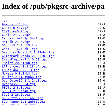
Index of /pub/pkgsrc-archive/p
../
9menu-1.10.tgz
CRF++-0.58.tgz
CRWInfo-0.2.tgz
CUnit-2.1.3.tgz
Canna-lib-3.7pl3nb1.tgz
DatLib-2.36.tgz
GConf-3.2.3nb15.tgz
GeoIP-1.6.12nb1.tgz
GraphicsMagick-1.3.37nb4.tgz
GutenMark-words-20030107.tgz
ImageMagick-7.1.0.52.tgz
JMdict-20061208.tgz
LPRng-core-3.8.28nb4.tgz
LPRng-doc-3.6.13.tgz
Mowitz-0.3.1nb3.tgz
ORBit2-2.14.19nb6.tgz
OpenColorIO-1.1.1nb1.tgz
Overpass-3.0.4.tgz
PEGTL-2.8.3.tgz
SDL-1.2.15nb40.tgz
SDL2-2.26.1.tgz
SDL2_ttf-2.20.1nb1.tgz
SDL_Pango-0.1.2nb30.tgz