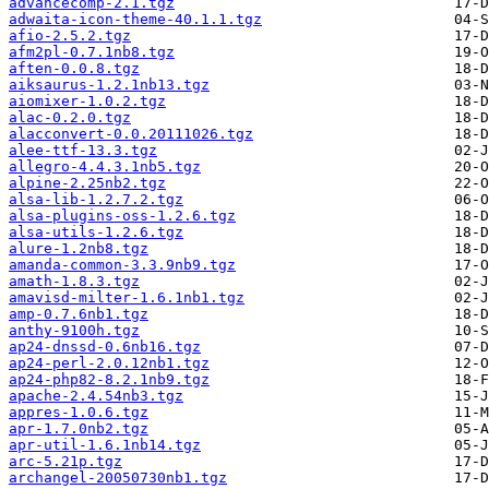
advancecomp-2.1.tgz
adwaita-icon-theme-40.1.1.tgz
afio-2.5.2.tgz
afm2pl-0.7.1nb8.tgz
aften-0.0.8.tgz
aiksaurus-1.2.1nb13.tgz
aiomixer-1.0.2.tgz
alac-0.2.0.tgz
alacconvert-0.0.20111026.tgz
alee-ttf-13.3.tgz
allegro-4.4.3.1nb5.tgz
alpine-2.25nb2.tgz
alsa-lib-1.2.7.2.tgz
alsa-plugins-oss-1.2.6.tgz
alsa-utils-1.2.6.tgz
alure-1.2nb8.tgz
amanda-common-3.3.9nb9.tgz
amath-1.8.3.tgz
amavisd-milter-1.6.1nb1.tgz
amp-0.7.6nb1.tgz
anthy-9100h.tgz
ap24-dnssd-0.6nb16.tgz
ap24-perl-2.0.12nb1.tgz
ap24-php82-8.2.1nb9.tgz
apache-2.4.54nb3.tgz
appres-1.0.6.tgz
apr-1.7.0nb2.tgz
apr-util-1.6.1nb14.tgz
arc-5.21p.tgz
archangel-20050730nb1.tgz