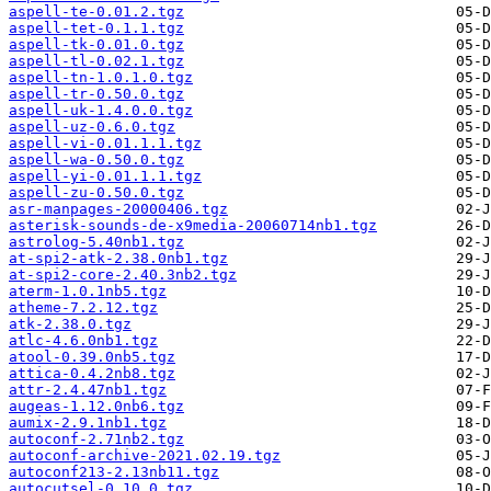
aspell-te-0.01.2.tgz
aspell-tet-0.1.1.tgz
aspell-tk-0.01.0.tgz
aspell-tl-0.02.1.tgz
aspell-tn-1.0.1.0.tgz
aspell-tr-0.50.0.tgz
aspell-uk-1.4.0.0.tgz
aspell-uz-0.6.0.tgz
aspell-vi-0.01.1.1.tgz
aspell-wa-0.50.0.tgz
aspell-yi-0.01.1.1.tgz
aspell-zu-0.50.0.tgz
asr-manpages-20000406.tgz
asterisk-sounds-de-x9media-20060714nb1.tgz
astrolog-5.40nb1.tgz
at-spi2-atk-2.38.0nb1.tgz
at-spi2-core-2.40.3nb2.tgz
aterm-1.0.1nb5.tgz
atheme-7.2.12.tgz
atk-2.38.0.tgz
atlc-4.6.0nb1.tgz
atool-0.39.0nb5.tgz
attica-0.4.2nb8.tgz
attr-2.4.47nb1.tgz
augeas-1.12.0nb6.tgz
aumix-2.9.1nb1.tgz
autoconf-2.71nb2.tgz
autoconf-archive-2021.02.19.tgz
autoconf213-2.13nb11.tgz
autocutsel-0.10.0.tgz