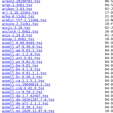
argon2-20190702.tgz
argp-1.3nb1.tgz
aribas-1.63.tgz
arj-3.10.22nb3.tgz
arka-0.11nb2.tgz
arphic-ttf-2.11nb6.tgz
arping-2.21nb1.tgz
ascii-3.18.tgz
asclock-1.0nb2.tgz
asio-1.24.0.tgz
asnap-1.0nb2.tgz
aspell-0.60.8nb4.tgz
aspell-af-0.50.0.tgz
aspell-am-0.03.1.tgz
aspell-ar-1.2.0.tgz
aspell-ast-0.01.tgz
aspell-az-0.02.0.tgz
aspell-be-0.01.tgz
aspell-bg-4.1.0.tgz
aspell-bn-0.01.1.1.tgz
aspell-br-0.50.2.tgz
aspell-ca-2.1.5.1.tgz
aspell-cs-20040614.1.tgz
aspell-csb-0.02.0.tgz
aspell-cy-0.50.3.tgz
aspell-da-1.7.42nb7.tgz
aspell-de-20161207.7.0.tgz
aspell-de-alt-2.1.1.tgz
aspell-el-0.50.3.tgz
aspell-en-2020.12.07.0.tgz