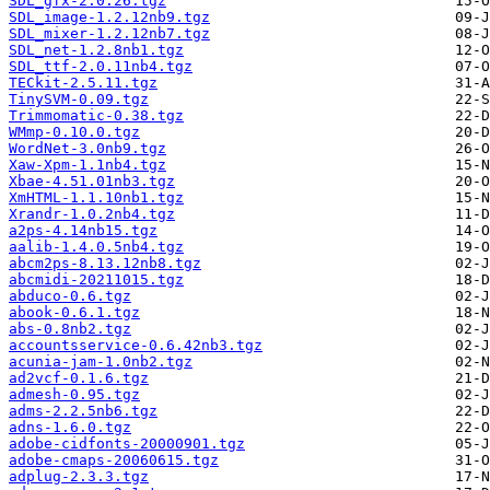
SDL_gfx-2.0.26.tgz
SDL_image-1.2.12nb9.tgz
SDL_mixer-1.2.12nb7.tgz
SDL_net-1.2.8nb1.tgz
SDL_ttf-2.0.11nb4.tgz
TECkit-2.5.11.tgz
TinySVM-0.09.tgz
Trimmomatic-0.38.tgz
WMmp-0.10.0.tgz
WordNet-3.0nb9.tgz
Xaw-Xpm-1.1nb4.tgz
Xbae-4.51.01nb3.tgz
XmHTML-1.1.10nb1.tgz
Xrandr-1.0.2nb4.tgz
a2ps-4.14nb15.tgz
aalib-1.4.0.5nb4.tgz
abcm2ps-8.13.12nb8.tgz
abcmidi-20211015.tgz
abduco-0.6.tgz
abook-0.6.1.tgz
abs-0.8nb2.tgz
accountsservice-0.6.42nb3.tgz
acunia-jam-1.0nb2.tgz
ad2vcf-0.1.6.tgz
admesh-0.95.tgz
adms-2.2.5nb6.tgz
adns-1.6.0.tgz
adobe-cidfonts-20000901.tgz
adobe-cmaps-20060615.tgz
adplug-2.3.3.tgz