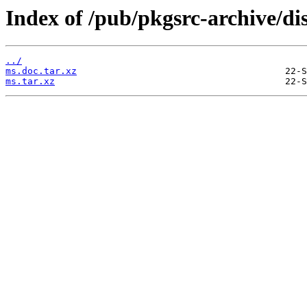
Index of /pub/pkgsrc-archive/di
../
ms.doc.tar.xz
ms.tar.xz