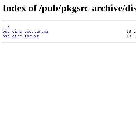
Index of /pub/pkgsrc-archive/dis
../
pst-circ.doc.tar.xz
pst-circ.tar.xz